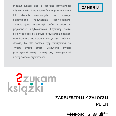
Instytut Książki dba o ochronę prywatności
ZAMKNIJ
użytkowników i bezpieczeństwo przetwarzania
ich danych osobowych oraz stosuje
odpowiednie rozwiązania technologiczne
zapobiegające ingerencji osób trzecich w
prywatność użytkowników. Używamy także
plików cookies, by ułatwić korzystanie z naszych
serwisów oraz do celów statystycznych.Jeśli nie
chcesz, by pliki cookies były zapisywane na
Twoim dysku zmień ustawienia swojej
przeglądarki. Kliknij "Zamknij" aby zaakceptować
naszą politykę prywatności.
ZAREJESTRUJ / ZALOGUJ
PL
EN
wielkość: