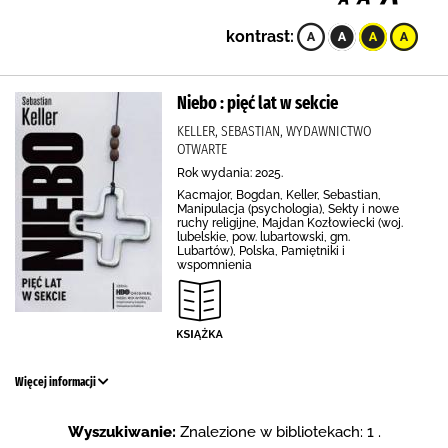
kontrast:
Niebo : pięć lat w sekcie
KELLER, SEBASTIAN, WYDAWNICTWO
OTWARTE
Rok wydania: 2025.
Kacmajor, Bogdan, Keller, Sebastian,
Manipulacja (psychologia), Sekty i nowe
ruchy religijne, Majdan Kozłowiecki (woj.
lubelskie, pow. lubartowski, gm.
Lubartów), Polska, Pamiętniki i
wspomnienia
Więcej informacji
Wyszukiwanie:
Znalezione w bibliotekach: 1 .