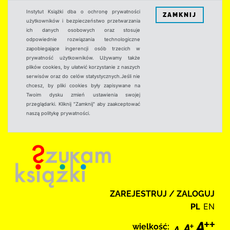
Instytut Książki dba o ochronę prywatności
ZAMKNIJ
użytkowników i bezpieczeństwo przetwarzania
ich danych osobowych oraz stosuje
odpowiednie rozwiązania technologiczne
zapobiegające ingerencji osób trzecich w
prywatność użytkowników. Używamy także
plików cookies, by ułatwić korzystanie z naszych
serwisów oraz do celów statystycznych.Jeśli nie
chcesz, by pliki cookies były zapisywane na
Twoim dysku zmień ustawienia swojej
przeglądarki. Kliknij "Zamknij" aby zaakceptować
naszą politykę prywatności.
ZAREJESTRUJ / ZALOGUJ
PL
EN
wielkość: