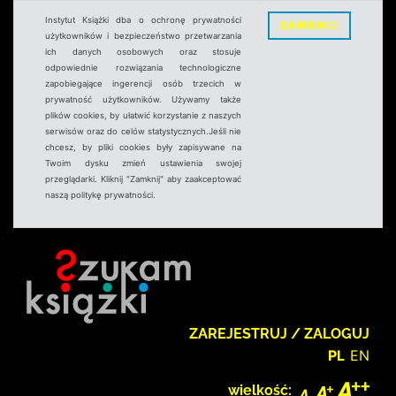
Instytut Książki dba o ochronę prywatności
ZAMKNIJ
użytkowników i bezpieczeństwo przetwarzania
ich danych osobowych oraz stosuje
odpowiednie rozwiązania technologiczne
zapobiegające ingerencji osób trzecich w
prywatność użytkowników. Używamy także
plików cookies, by ułatwić korzystanie z naszych
serwisów oraz do celów statystycznych.Jeśli nie
chcesz, by pliki cookies były zapisywane na
Twoim dysku zmień ustawienia swojej
przeglądarki. Kliknij "Zamknij" aby zaakceptować
naszą politykę prywatności.
ZAREJESTRUJ / ZALOGUJ
PL
EN
wielkość: