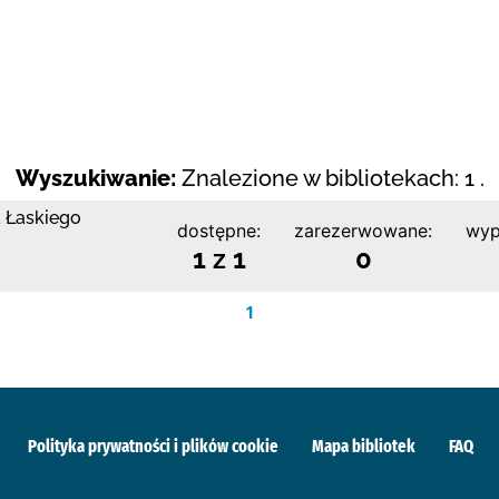
Wyszukiwanie:
Znalezione w bibliotekach: 1 .
a Łaskiego
dostępne:
zarezerwowane:
wyp
1 z 1
0
1
Polityka prywatności i plików cookie
Mapa bibliotek
FAQ