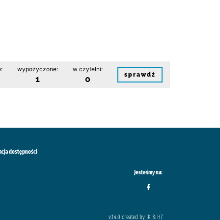
:
wypożyczone:
w czytelni:
sprawdź
1
0
acja dostępności
Jesteśmy na:
v.1.4.0 created by IK & H7