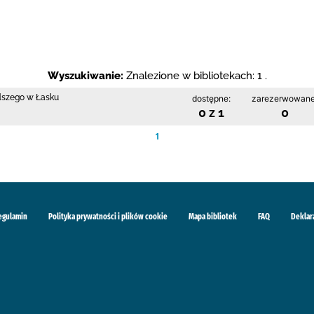
Wyszukiwanie:
Znalezione w bibliotekach: 1 .
odszego w Łasku
dostępne:
zarezerwowane
0 z 1
0
1
egulamin
Polityka prywatności i plików cookie
Mapa bibliotek
FAQ
Deklar