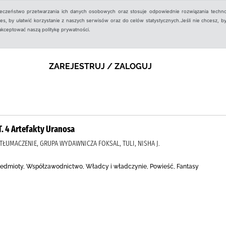
ieczeństwo przetwarzania ich danych osobowych oraz stosuje odpowiednie rozwiązania techno
, by ułatwić korzystanie z naszych serwisów oraz do celów statystycznych.Jeśli nie chcesz, by
aakceptować naszą politykę prywatności.
ZAREJESTRUJ / ZALOGUJ
T. 4 Artefakty Uranosa
TA TŁUMACZENIE, GRUPA WYDAWNICZA FOKSAL, TULI, NISHA J.
rzedmioty, Współzawodnictwo, Władcy i władczynie, Powieść, Fantasy