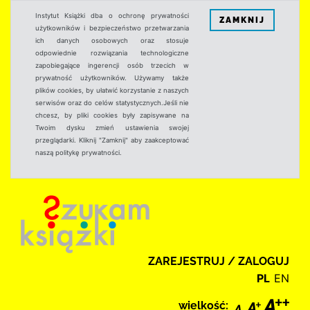
Instytut Książki dba o ochronę prywatności
ZAMKNIJ
użytkowników i bezpieczeństwo przetwarzania
ich danych osobowych oraz stosuje
odpowiednie rozwiązania technologiczne
zapobiegające ingerencji osób trzecich w
prywatność użytkowników. Używamy także
plików cookies, by ułatwić korzystanie z naszych
serwisów oraz do celów statystycznych.Jeśli nie
chcesz, by pliki cookies były zapisywane na
Twoim dysku zmień ustawienia swojej
przeglądarki. Kliknij "Zamknij" aby zaakceptować
naszą politykę prywatności.
ZAREJESTRUJ / ZALOGUJ
PL
EN
wielkość: