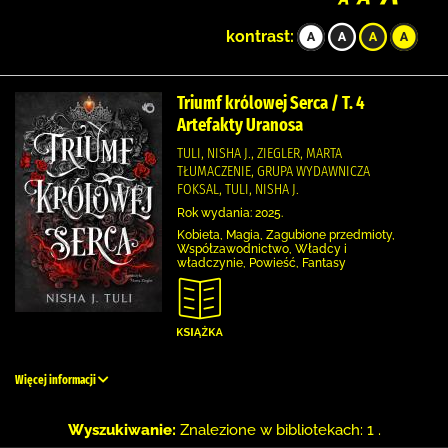
kontrast:
Triumf królowej Serca / T. 4
Artefakty Uranosa
TULI, NISHA J., ZIEGLER, MARTA
TŁUMACZENIE, GRUPA WYDAWNICZA
FOKSAL, TULI, NISHA J.
Rok wydania: 2025.
Kobieta, Magia, Zagubione przedmioty,
Współzawodnictwo, Władcy i
władczynie, Powieść, Fantasy
Więcej informacji
Wyszukiwanie:
Znalezione w bibliotekach: 1 .