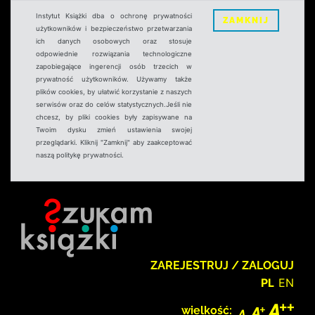
Instytut Książki dba o ochronę prywatności
ZAMKNIJ
użytkowników i bezpieczeństwo przetwarzania
ich danych osobowych oraz stosuje
odpowiednie rozwiązania technologiczne
zapobiegające ingerencji osób trzecich w
prywatność użytkowników. Używamy także
plików cookies, by ułatwić korzystanie z naszych
serwisów oraz do celów statystycznych.Jeśli nie
chcesz, by pliki cookies były zapisywane na
Twoim dysku zmień ustawienia swojej
przeglądarki. Kliknij "Zamknij" aby zaakceptować
naszą politykę prywatności.
ZAREJESTRUJ / ZALOGUJ
PL
EN
wielkość: