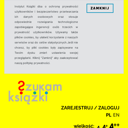
Instytut Książki dba o ochronę prywatności
ZAMKNIJ
użytkowników i bezpieczeństwo przetwarzania
ich danych osobowych oraz stosuje
odpowiednie rozwiązania technologiczne
zapobiegające ingerencji osób trzecich w
prywatność użytkowników. Używamy także
plików cookies, by ułatwić korzystanie z naszych
serwisów oraz do celów statystycznych.Jeśli nie
chcesz, by pliki cookies były zapisywane na
Twoim dysku zmień ustawienia swojej
przeglądarki. Kliknij "Zamknij" aby zaakceptować
naszą politykę prywatności.
ZAREJESTRUJ / ZALOGUJ
PL
EN
wielkość: