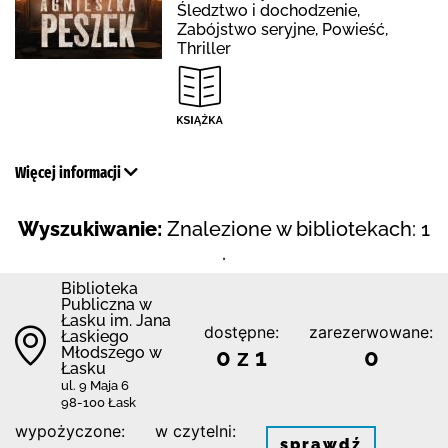
Śledztwo i dochodzenie,
Zabójstwo seryjne, Powieść,
Thriller
Więcej informacji
Wyszukiwanie:
Znalezione w bibliotekach: 1
.
Biblioteka
Publiczna w
Łasku im. Jana
dostępne:
zarezerwowane:
Łaskiego
Młodszego w
0 z 1
0
Łasku
ul. 9 Maja 6
98-100 Łask
wypożyczone:
w czytelni:
sprawdź