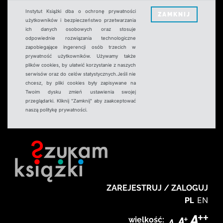
Instytut Książki dba o ochronę prywatności
ZAMKNIJ
użytkowników i bezpieczeństwo przetwarzania
ich danych osobowych oraz stosuje
odpowiednie rozwiązania technologiczne
zapobiegające ingerencji osób trzecich w
prywatność użytkowników. Używamy także
plików cookies, by ułatwić korzystanie z naszych
serwisów oraz do celów statystycznych.Jeśli nie
chcesz, by pliki cookies były zapisywane na
Twoim dysku zmień ustawienia swojej
przeglądarki. Kliknij "Zamknij" aby zaakceptować
naszą politykę prywatności.
ZAREJESTRUJ / ZALOGUJ
PL
EN
wielkość: