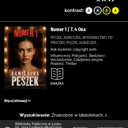
kontrast:
Numer 1 / T. 4 Ona
PESZEK, AGNIESZKA, WYDAWNICTWO 110
PROCENT, PESZEK, AGNIESZKA
Rok wydania: copyright 2026.
Influencerzy, Policjanci, Śledztwo i
dochodzenie, Zabójstwo seryjne,
Powieść, Thriller
Więcej informacji
Wyszukiwanie:
Znalezione w bibliotekach: 1 .
Biblioteka Publiczna w Łasku
im. Jana Łaskiego Młodszego
dostępne:
zarezerwowane: