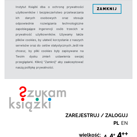
Instytut Książki dba o ochronę prywatności
ZAMKNIJ
użytkowników i bezpieczeństwo przetwarzania
ich danych osobowych oraz stosuje
odpowiednie rozwiązania technologiczne
zapobiegające ingerencji osób trzecich w
prywatność użytkowników. Używamy także
plików cookies, by ułatwić korzystanie z naszych
serwisów oraz do celów statystycznych.Jeśli nie
chcesz, by pliki cookies były zapisywane na
Twoim dysku zmień ustawienia swojej
przeglądarki. Kliknij "Zamknij" aby zaakceptować
naszą politykę prywatności.
ZAREJESTRUJ / ZALOGUJ
PL
EN
wielkość: