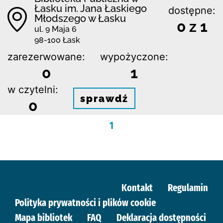
Łasku im. Jana Łaskiego
dostępne:
Młodszego w Łasku
0 z 1
ul. 9 Maja 6
98-100 Łask
zarezerwowane:
wypożyczone:
0
1
w czytelni:
sprawdź
0
1
Kontakt
Regulamin
Polityka prywatności i plików cookie
Mapa bibliotek
FAQ
Deklaracja dostępności