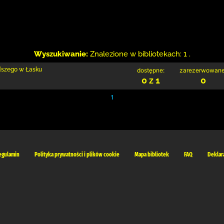
Wyszukiwanie:
Znalezione w bibliotekach: 1 .
odszego w Łasku
dostępne:
zarezerwowane
0 z 1
0
1
egulamin
Polityka prywatności i plików cookie
Mapa bibliotek
FAQ
Deklar