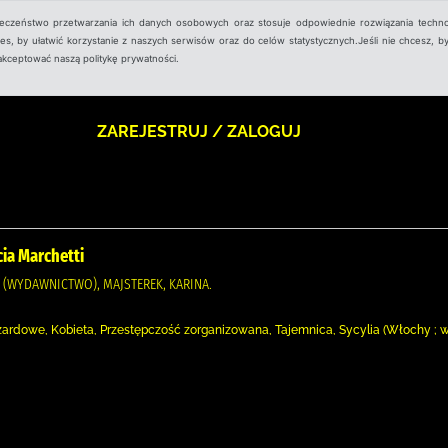
ieczeństwo przetwarzania ich danych osobowych oraz stosuje odpowiednie rozwiązania techno
, by ułatwić korzystanie z naszych serwisów oraz do celów statystycznych.Jeśli nie chcesz, by
aakceptować naszą politykę prywatności.
ZAREJESTRUJ / ZALOGUJ
cia Marchetti
I (WYDAWNICTWO), MAJSTEREK, KARINA.
zardowe, Kobieta, Przestępczość zorganizowana, Tajemnica, Sycylia (Włochy ;