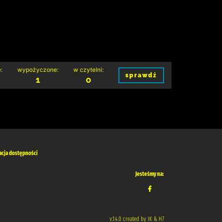
:
wypożyczone:
w czytelni:
sprawdź
1
0
acja dostępności
Jesteśmy na:
v.1.4.0 created by IK & H7