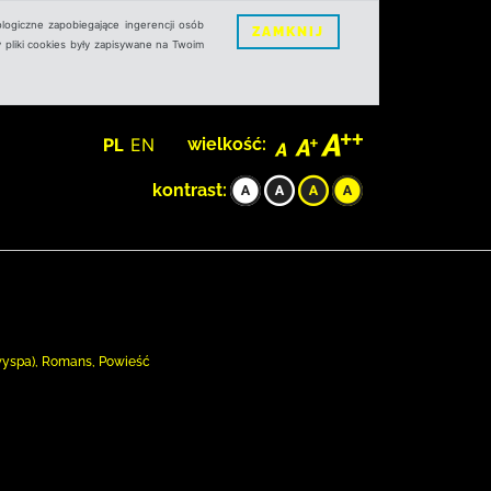
logiczne zapobiegające ingerencji osób
ZAMKNIJ
 pliki cookies były zapisywane na Twoim
PL
EN
wielkość:
kontrast:
 wyspa), Romans, Powieść