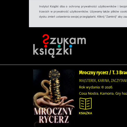
Instytut Książki dba o ochronę prywatności użytkowników i bezp
trzecich w prywatność użytkowników. Używamy także plików cookies
dysku zmień ustawienia swojej przeglądarki. Kliknij "Zamknij" aby z
Mroczny rycerz / T. 3 Bra
MAJSTEREK, KARINA, ZACZYTAN
Rok wydania: © 2026.
Cosa Nostra, Kamorra, Gry ha