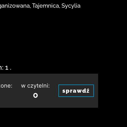
ganizowana, Tajemnica, Sycylia
 1 .
one:
w czytelni:
sprawdź
0