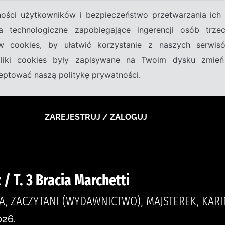
tności użytkowników i bezpieczeństwo przetwarzania ic
a technologiczne zapobiegające ingerencji osób trz
w cookies, by ułatwić korzystanie z naszych serwi
 pliki cookies były zapisywane na Twoim dysku zmień
kceptować naszą politykę prywatności.
ZAREJESTRUJ / ZALOGUJ
/ T. 3 Bracia Marchetti
A, ZACZYTANI (WYDAWNICTWO), MAJSTEREK, KARI
026.