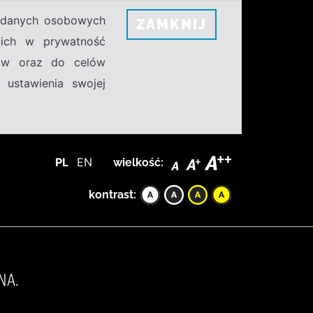
h danych osobowych
ZAMKNIJ
ecich w prywatność
sów oraz do celów
 ustawienia swojej
PL
EN
wielkość:
kontrast:
NA.