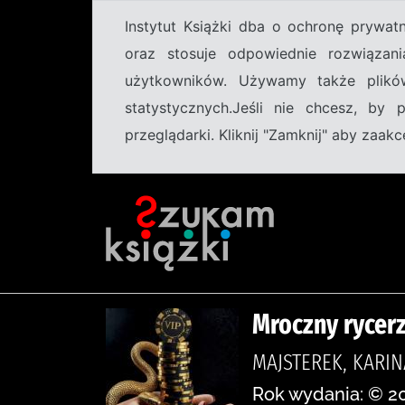
Instytut Książki dba o ochronę prywa
oraz stosuje odpowiednie rozwiązani
użytkowników. Używamy także plikó
statystycznych.Jeśli nie chcesz, by
przeglądarki. Kliknij "Zamknij" aby zaa
Mroczny rycerz 
MAJSTEREK, KARIN
Rok wydania: © 2