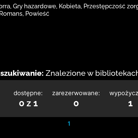
rra, Gry hazardowe, Kobieta, Przestępczość zor
, Romans, Powieść
szukiwanie:
Znalezione w bibliotekach:
dostępne:
zarezerwowane:
wypożycz
0 z 1
0
1
1