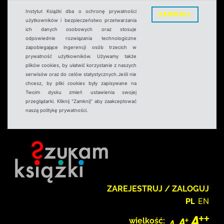
Instytut Książki dba o ochronę prywatności
ZAMKNIJ
użytkowników i bezpieczeństwo przetwarzania
ich danych osobowych oraz stosuje
odpowiednie rozwiązania technologiczne
zapobiegające ingerencji osób trzecich w
prywatność użytkowników. Używamy także
plików cookies, by ułatwić korzystanie z naszych
serwisów oraz do celów statystycznych.Jeśli nie
chcesz, by pliki cookies były zapisywane na
Twoim dysku zmień ustawienia swojej
przeglądarki. Kliknij "Zamknij" aby zaakceptować
naszą politykę prywatności.
ZAREJESTRUJ / ZALOGUJ
PL
EN
wielkość: