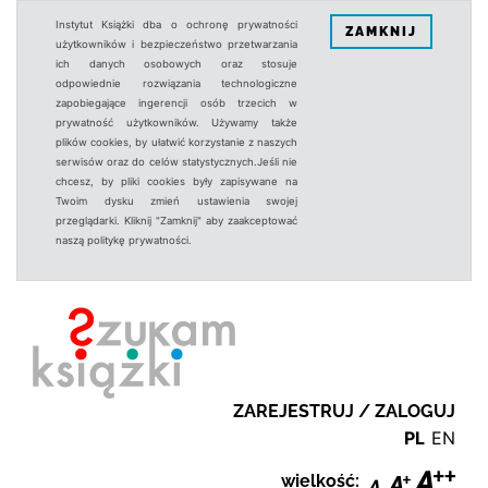
Instytut Książki dba o ochronę prywatności
ZAMKNIJ
użytkowników i bezpieczeństwo przetwarzania
ich danych osobowych oraz stosuje
odpowiednie rozwiązania technologiczne
zapobiegające ingerencji osób trzecich w
prywatność użytkowników. Używamy także
plików cookies, by ułatwić korzystanie z naszych
serwisów oraz do celów statystycznych.Jeśli nie
chcesz, by pliki cookies były zapisywane na
Twoim dysku zmień ustawienia swojej
przeglądarki. Kliknij "Zamknij" aby zaakceptować
naszą politykę prywatności.
ZAREJESTRUJ / ZALOGUJ
PL
EN
wielkość: