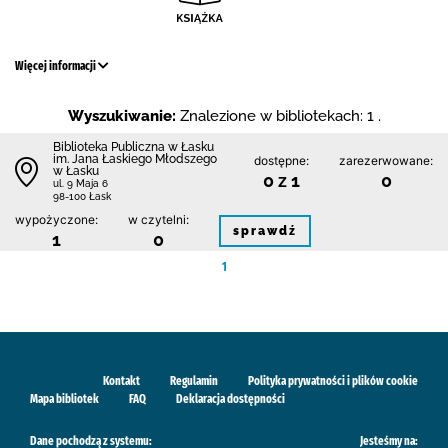
Więcej informacji
Wyszukiwanie:
Znalezione w bibliotekach: 1 .
Biblioteka Publiczna w Łasku
im. Jana Łaskiego Młodszego
dostępne:
zarezerwowane:
w Łasku
0 z 1
0
ul. 9 Maja 6
98-100 Łask
wypożyczone:
w czytelni:
sprawdź
1
0
1
Kontakt
Regulamin
Polityka prywatności i plików cookie
Mapa bibliotek
FAQ
Deklaracja dostępności
Dane pochodzą z systemu:
Jesteśmy na: