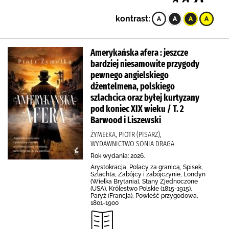
kontrast:
Amerykańska afera : jeszcze
bardziej niesamowite przygody
pewnego angielskiego
dżentelmena, polskiego
szlachcica oraz byłej kurtyzany
pod koniec XIX wieku / T. 2
Barwood i Liszewski
ŻYMEŁKA, PIOTR (PISARZ),
WYDAWNICTWO SONIA DRAGA
Rok wydania: 2026.
Arystokracja, Polacy za granicą, Spisek,
Szlachta, Zabójcy i zabójczynie, Londyn
(Wielka Brytania), Stany Zjednoczone
(USA), Królestwo Polskie (1815-1915),
Paryż (Francja), Powieść przygodowa,
1801-1900