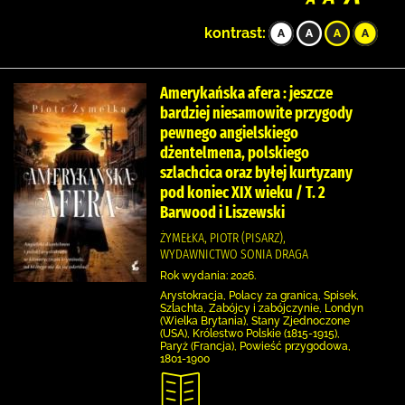
kontrast:
Amerykańska afera : jeszcze
bardziej niesamowite przygody
pewnego angielskiego
dżentelmena, polskiego
szlachcica oraz byłej kurtyzany
pod koniec XIX wieku / T. 2
Barwood i Liszewski
ŻYMEŁKA, PIOTR (PISARZ),
WYDAWNICTWO SONIA DRAGA
Rok wydania: 2026.
Arystokracja, Polacy za granicą, Spisek,
Szlachta, Zabójcy i zabójczynie, Londyn
(Wielka Brytania), Stany Zjednoczone
(USA), Królestwo Polskie (1815-1915),
Paryż (Francja), Powieść przygodowa,
1801-1900