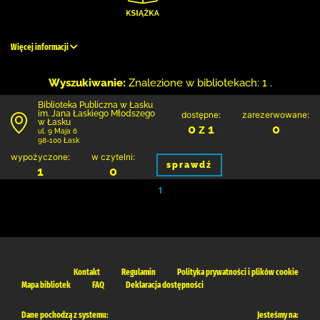
Więcej informacji
Wyszukiwanie:
Znalezione w bibliotekach: 1 .
Biblioteka Publiczna w Łasku
im. Jana Łaskiego Młodszego
dostępne:
zarezerwowane:
w Łasku
0 z 1
0
ul. 9 Maja 6
98-100 Łask
wypożyczone:
w czytelni:
sprawdź
1
0
1
Kontakt
Regulamin
Polityka prywatności i plików cookie
Mapa bibliotek
FAQ
Deklaracja dostępności
Dane pochodzą z systemu:
Jesteśmy na: