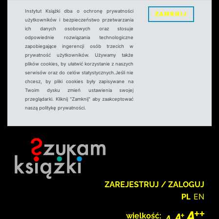
Instytut Książki dba o ochronę prywatności
ZAMKNIJ
użytkowników i bezpieczeństwo przetwarzania
ich danych osobowych oraz stosuje
odpowiednie rozwiązania technologiczne
zapobiegające ingerencji osób trzecich w
prywatność użytkowników. Używamy także
plików cookies, by ułatwić korzystanie z naszych
serwisów oraz do celów statystycznych.Jeśli nie
chcesz, by pliki cookies były zapisywane na
Twoim dysku zmień ustawienia swojej
przeglądarki. Kliknij "Zamknij" aby zaakceptować
naszą politykę prywatności.
ZAREJESTRUJ / ZALOGUJ
PL
EN
wielkość: