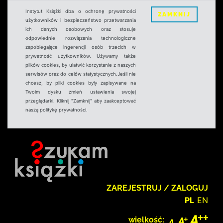
Instytut Książki dba o ochronę prywatności
ZAMKNIJ
użytkowników i bezpieczeństwo przetwarzania
ich danych osobowych oraz stosuje
odpowiednie rozwiązania technologiczne
zapobiegające ingerencji osób trzecich w
prywatność użytkowników. Używamy także
plików cookies, by ułatwić korzystanie z naszych
serwisów oraz do celów statystycznych.Jeśli nie
chcesz, by pliki cookies były zapisywane na
Twoim dysku zmień ustawienia swojej
przeglądarki. Kliknij "Zamknij" aby zaakceptować
naszą politykę prywatności.
ZAREJESTRUJ / ZALOGUJ
PL
EN
wielkość: