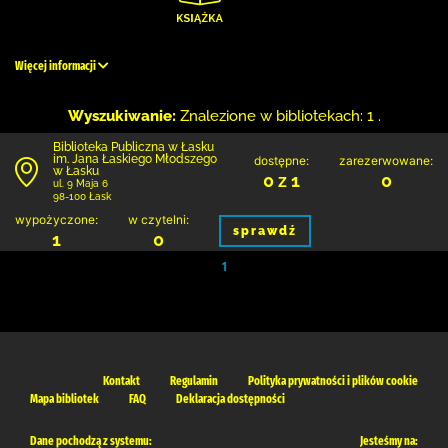
Więcej informacji
Wyszukiwanie:
Znalezione w bibliotekach: 1 .
Biblioteka Publiczna w Łasku
im. Jana Łaskiego Młodszego
dostępne:
zarezerwowane:
w Łasku
0 z 1
0
ul. 9 Maja 6
98-100 Łask
wypożyczone:
w czytelni:
sprawdź
1
0
1
Kontakt
Regulamin
Polityka prywatności i plików cookie
Mapa bibliotek
FAQ
Deklaracja dostępności
Dane pochodzą z systemu:
Jesteśmy na: