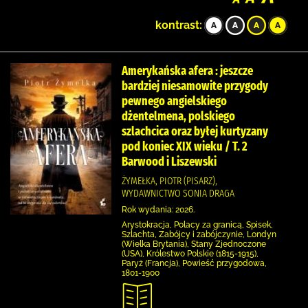
kontrast:
Amerykańska afera : jeszcze
bardziej niesamowite przygody
pewnego angielskiego
dżentelmena, polskiego
szlachcica oraz byłej kurtyzany
pod koniec XIX wieku / T. 2
Barwood i Liszewski
ŻYMEŁKA, PIOTR (PISARZ),
WYDAWNICTWO SONIA DRAGA
Rok wydania: 2026.
Arystokracja, Polacy za granicą, Spisek,
Szlachta, Zabójcy i zabójczynie, Londyn
(Wielka Brytania), Stany Zjednoczone
(USA), Królestwo Polskie (1815-1915),
Paryż (Francja), Powieść przygodowa,
1801-1900