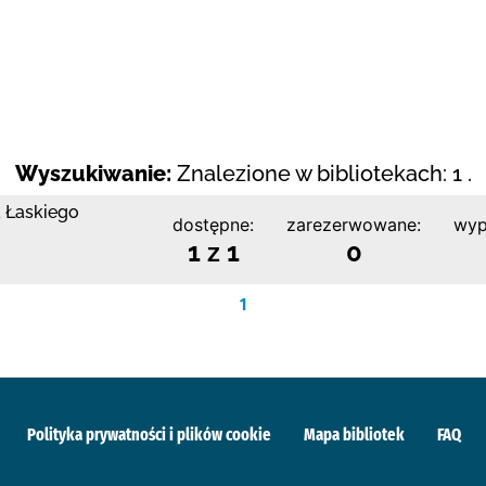
Wyszukiwanie:
Znalezione w bibliotekach: 1 .
a Łaskiego
dostępne:
zarezerwowane:
wyp
1 z 1
0
1
Polityka prywatności i plików cookie
Mapa bibliotek
FAQ