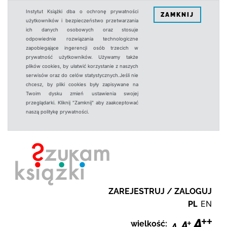
Instytut Książki dba o ochronę prywatności
ZAMKNIJ
użytkowników i bezpieczeństwo przetwarzania
ich danych osobowych oraz stosuje
odpowiednie rozwiązania technologiczne
zapobiegające ingerencji osób trzecich w
prywatność użytkowników. Używamy także
plików cookies, by ułatwić korzystanie z naszych
serwisów oraz do celów statystycznych.Jeśli nie
chcesz, by pliki cookies były zapisywane na
Twoim dysku zmień ustawienia swojej
przeglądarki. Kliknij "Zamknij" aby zaakceptować
naszą politykę prywatności.
ZAREJESTRUJ / ZALOGUJ
PL
EN
wielkość: