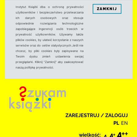
Instytut Książki dba o ochronę prywatności
ZAMKNIJ
użytkowników i bezpieczeństwo przetwarzania
ich danych osobowych oraz stosuje
odpowiednie rozwiązania technologiczne
zapobiegające ingerencji osób trzecich w
prywatność użytkowników. Używamy także
plików cookies, by ułatwić korzystanie z naszych
serwisów oraz do celów statystycznych.Jeśli nie
chcesz, by pliki cookies były zapisywane na
Twoim dysku zmień ustawienia swojej
przeglądarki. Kliknij "Zamknij" aby zaakceptować
naszą politykę prywatności.
ZAREJESTRUJ / ZALOGUJ
PL
EN
wielkość: