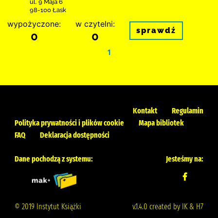
ul. 9 Maja 6
98-100 Łask
wypożyczone:
w czytelni:
sprawdź
0
0
1
Kontakt
Regulamin
Polityka prywatności i plików cookie
Mapa bibliotek
FAQ
Deklaracja dostępności
Dane pochodzą z systemu:
Jesteśmy na:
© 2019 Instytut Książki
v.1.4.0 created by IK & H7