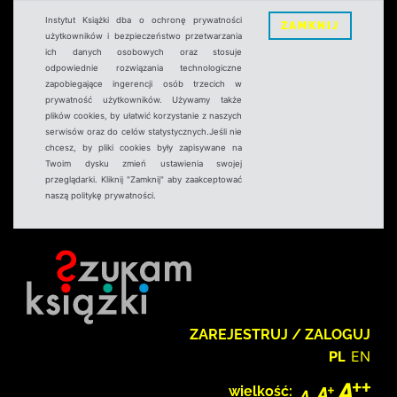
Instytut Książki dba o ochronę prywatności
ZAMKNIJ
użytkowników i bezpieczeństwo przetwarzania
ich danych osobowych oraz stosuje
odpowiednie rozwiązania technologiczne
zapobiegające ingerencji osób trzecich w
prywatność użytkowników. Używamy także
plików cookies, by ułatwić korzystanie z naszych
serwisów oraz do celów statystycznych.Jeśli nie
chcesz, by pliki cookies były zapisywane na
Twoim dysku zmień ustawienia swojej
przeglądarki. Kliknij "Zamknij" aby zaakceptować
naszą politykę prywatności.
ZAREJESTRUJ / ZALOGUJ
PL
EN
wielkość: