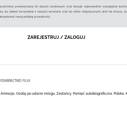
ieczeństwo przetwarzania ich danych osobowych oraz stosuje odpowiednie rozwiązania techno
, by ułatwić korzystanie z naszych serwisów oraz do celów statystycznych.Jeśli nie chcesz, by
aakceptować naszą politykę prywatności.
ZAREJESTRUJ / ZALOGUJ
 WYDAWNICTWO FILIA
), Amnezja, Osoby po udarze mózgu, Zesłańcy, Pamięć autobiograficzna, Polska,