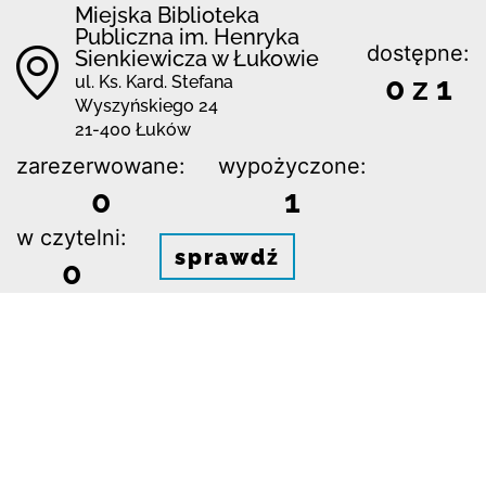
Miejska Biblioteka
Publiczna im. Henryka
dostępne:
Sienkiewicza w Łukowie
0 z 1
ul. Ks. Kard. Stefana
Wyszyńskiego 24
21-400 Łuków
zarezerwowane:
wypożyczone:
0
1
w czytelni:
sprawdź
0
Miejska Biblioteka
Publiczna im. Henryka
dostępne:
Sienkiewicza w Łukowie
Filia nr 1
0 z 1
os. dr. B. Chącińskiego 17
21-400 Łuków
zarezerwowane:
wypożyczone: