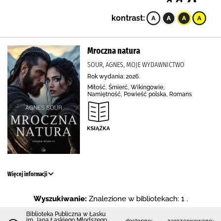
kontrast:
Mroczna natura
SOUR, AGNES, MOJE WYDAWNICTWO
Rok wydania: 2026.
Miłość, Śmierć, Wikingowie,
Namiętność, Powieść polska, Romans
Więcej informacji
Wyszukiwanie:
Znalezione w bibliotekach: 1 .
Biblioteka Publiczna w Łasku
im. Jana Łaskiego Młodszego
dostępne:
zarezerwowane: