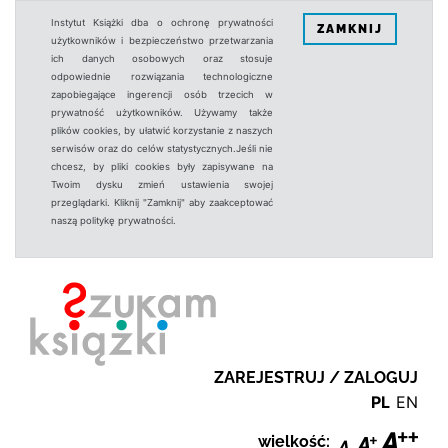
Instytut Książki dba o ochronę prywatności
ZAMKNIJ
użytkowników i bezpieczeństwo przetwarzania
ich danych osobowych oraz stosuje
odpowiednie rozwiązania technologiczne
zapobiegające ingerencji osób trzecich w
prywatność użytkowników. Używamy także
plików cookies, by ułatwić korzystanie z naszych
serwisów oraz do celów statystycznych.Jeśli nie
chcesz, by pliki cookies były zapisywane na
Twoim dysku zmień ustawienia swojej
przeglądarki. Kliknij "Zamknij" aby zaakceptować
naszą politykę prywatności.
ZAREJESTRUJ / ZALOGUJ
PL
EN
wielkość: