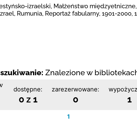
alestyńsko-izraelski, Małżeństwo międzyetniczne
 Izrael, Rumunia, Reportaż fabularny, 1901-2000,
szukiwanie:
Znalezione w bibliotekach:
w
dostępne:
zarezerwowane:
wypożycz
0 z 1
0
1
1