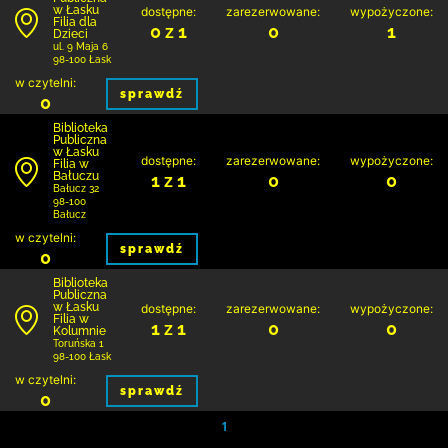
w Łasku
dostępne:
zarezerwowane:
wypożyczone:
Filia dla
0 z 1
0
1
Dzieci
ul. 9 Maja 6
98-100 Łask
w czytelni:
sprawdź
0
Biblioteka
Publiczna
w Łasku
dostępne:
zarezerwowane:
wypożyczone:
Filia w
Bałuczu
1 z 1
0
0
Bałucz 32
98-100
Bałucz
w czytelni:
sprawdź
0
Biblioteka
Publiczna
w Łasku
dostępne:
zarezerwowane:
wypożyczone:
Filia w
1 z 1
0
0
Kolumnie
Toruńska 1
98-100 Łask
w czytelni:
sprawdź
0
1