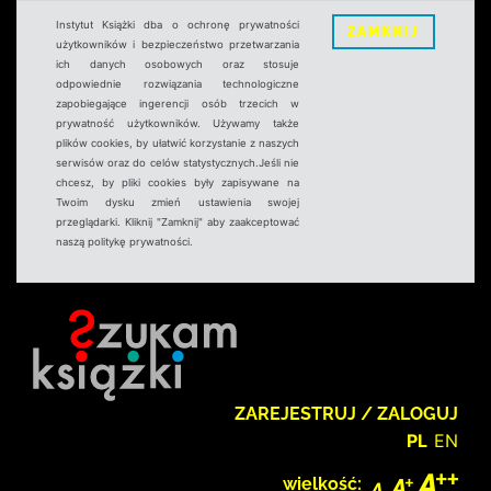
Instytut Książki dba o ochronę prywatności
ZAMKNIJ
użytkowników i bezpieczeństwo przetwarzania
ich danych osobowych oraz stosuje
odpowiednie rozwiązania technologiczne
zapobiegające ingerencji osób trzecich w
prywatność użytkowników. Używamy także
plików cookies, by ułatwić korzystanie z naszych
serwisów oraz do celów statystycznych.Jeśli nie
chcesz, by pliki cookies były zapisywane na
Twoim dysku zmień ustawienia swojej
przeglądarki. Kliknij "Zamknij" aby zaakceptować
naszą politykę prywatności.
ZAREJESTRUJ / ZALOGUJ
PL
EN
wielkość: