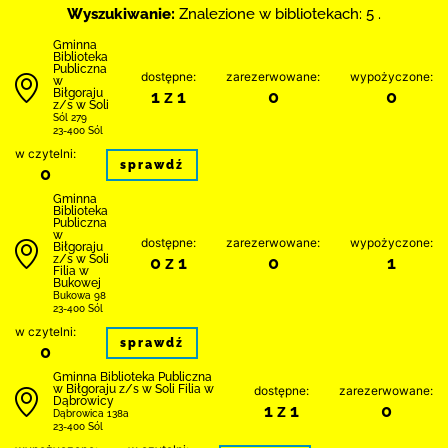
Wyszukiwanie:
Znalezione w bibliotekach: 5 .
Gminna
Biblioteka
Publiczna
dostępne:
zarezerwowane:
wypożyczone:
w
Biłgoraju
1 z 1
0
0
z/s w Soli
Sól 279
23-400 Sól
w czytelni:
sprawdź
0
Gminna
Biblioteka
Publiczna
w
dostępne:
zarezerwowane:
wypożyczone:
Biłgoraju
z/s w Soli
0 z 1
0
1
Filia w
Bukowej
Bukowa 98
23-400 Sól
w czytelni:
sprawdź
0
Gminna Biblioteka Publiczna
w Biłgoraju z/s w Soli Filia w
dostępne:
zarezerwowane:
Dąbrowicy
1 z 1
0
Dąbrowica 138a
23-400 Sól