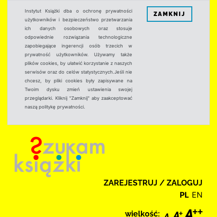
Instytut Książki dba o ochronę prywatności
ZAMKNIJ
użytkowników i bezpieczeństwo przetwarzania
ich danych osobowych oraz stosuje
odpowiednie rozwiązania technologiczne
zapobiegające ingerencji osób trzecich w
prywatność użytkowników. Używamy także
plików cookies, by ułatwić korzystanie z naszych
serwisów oraz do celów statystycznych.Jeśli nie
chcesz, by pliki cookies były zapisywane na
Twoim dysku zmień ustawienia swojej
przeglądarki. Kliknij "Zamknij" aby zaakceptować
naszą politykę prywatności.
ZAREJESTRUJ / ZALOGUJ
PL
EN
wielkość: