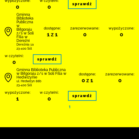
wypożyczone:
w czytelni:
sprawdź
0
0
Gminna
Biblioteka
Publiczna
w
dostępne:
zarezerwowane:
wypożyczone:
Biłgoraju
z/s w Soli
1 z 1
0
0
Filia w
Dereźni
Dereźnia 1a
23-400 Sól
w czytelni:
sprawdź
0
Gminna Biblioteka Publiczna
w Biłgoraju z/s w Soli Filia w
dostępne:
zarezerwowane:
Hedwiżynie
0 z 1
0
ul. Hedwiżyn 88b
23-400 Sól
wypożyczone:
w czytelni:
sprawdź
1
0
1