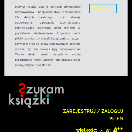
Instytut Książki dba o ochronę prywatności
ZAMKNIJ
użytkowników i bezpieczeństwo przetwarzania
ich danych osobowych oraz stosuje
odpowiednie rozwiązania technologiczne
zapobiegające ingerencji osób trzecich w
prywatność użytkowników. Używamy także
plików cookies, by ułatwić korzystanie z naszych
serwisów oraz do celów statystycznych.Jeśli nie
chcesz, by pliki cookies były zapisywane na
Twoim dysku zmień ustawienia swojej
przeglądarki. Kliknij "Zamknij" aby zaakceptować
naszą politykę prywatności.
ZAREJESTRUJ / ZALOGUJ
PL
EN
wielkość: