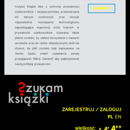
Instytut Książki dba o ochronę prywatności
ZAMKNIJ
użytkowników i bezpieczeństwo przetwarzania
ich danych osobowych oraz stosuje
odpowiednie rozwiązania technologiczne
zapobiegające ingerencji osób trzecich w
prywatność użytkowników. Używamy także
plików cookies, by ułatwić korzystanie z naszych
serwisów oraz do celów statystycznych.Jeśli nie
chcesz, by pliki cookies były zapisywane na
Twoim dysku zmień ustawienia swojej
przeglądarki. Kliknij "Zamknij" aby zaakceptować
naszą politykę prywatności.
ZAREJESTRUJ / ZALOGUJ
PL
EN
wielkość: