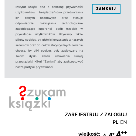
Instytut Książki dba o ochronę prywatności
ZAMKNIJ
użytkowników i bezpieczeństwo przetwarzania
ich danych osobowych oraz stosuje
odpowiednie rozwiązania technologiczne
zapobiegające ingerencji osób trzecich w
prywatność użytkowników. Używamy także
plików cookies, by ułatwić korzystanie z naszych
serwisów oraz do celów statystycznych.Jeśli nie
chcesz, by pliki cookies były zapisywane na
Twoim dysku zmień ustawienia swojej
przeglądarki. Kliknij "Zamknij" aby zaakceptować
naszą politykę prywatności.
ZAREJESTRUJ / ZALOGUJ
PL
EN
wielkość: