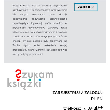
Instytut Książki dba o ochronę prywatności
ZAMKNIJ
użytkowników i bezpieczeństwo przetwarzania
ich danych osobowych oraz stosuje
odpowiednie rozwiązania technologiczne
zapobiegające ingerencji osób trzecich w
prywatność użytkowników. Używamy także
plików cookies, by ułatwić korzystanie z naszych
serwisów oraz do celów statystycznych.Jeśli nie
chcesz, by pliki cookies były zapisywane na
Twoim dysku zmień ustawienia swojej
przeglądarki. Kliknij "Zamknij" aby zaakceptować
naszą politykę prywatności.
ZAREJESTRUJ / ZALOGUJ
PL
EN
wielkość: