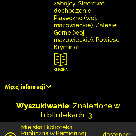
zabójcy, Śledztwo i
dochodzenie,
Piaseczno (woj.
mazowieckie), Zalesie
Górne (woj.
mazowieckie), Powieść,
Kryminał
Więcej informacji
Wyszukiwanie:
Znalezione w
bibliotekach: 3 .
Miejska Biblioteka
Publiczna w Kamiennej
dostępne: