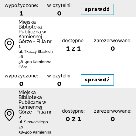
wypożyczone:
w czytelni:
sprawdź
1
0
Miejska
Biblioteka
Publiczna w
Kamiennej
dostępne:
zarezerwowane:
Górze - Filia nr
1
1 z 1
0
ul. Tkaczy Śląskich
26
58-400 Kamienna
Góra
wypożyczone:
w czytelni:
sprawdź
0
0
Miejska
Biblioteka
Publiczna w
Kamiennej
dostępne:
zarezerwowane:
Górze - Filia nr
2
0 z 1
0
ul. Słowackiego
40
58-400 Kamienna