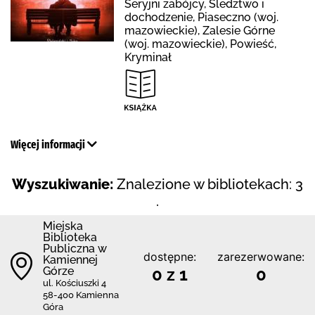
Seryjni zabójcy, Śledztwo i
dochodzenie, Piaseczno (woj.
mazowieckie), Zalesie Górne
(woj. mazowieckie), Powieść,
Kryminał
Więcej informacji
Wyszukiwanie:
Znalezione w bibliotekach: 3
.
Miejska
Biblioteka
Publiczna w
dostępne:
zarezerwowane:
Kamiennej
Górze
0 z 1
0
ul. Kościuszki 4
58-400 Kamienna
Góra