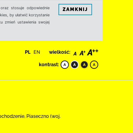
oraz stosuje odpowiednie
ZAMKNIJ
ies, by ułatwić korzystanie
u zmień ustawienia swojej
PL
EN
wielkość:
kontrast:
dochodzenie, Piaseczno (woj.