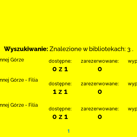
Wyszukiwanie:
Znalezione w bibliotekach: 3 .
nnej Górze
dostępne:
zarezerwowane:
wyp
0 z 1
0
nej Górze - Filia
dostępne:
zarezerwowane:
wyp
1 z 1
0
nej Górze - Filia
dostępne:
zarezerwowane:
wyp
0 z 1
0
1