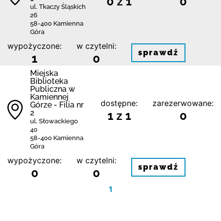
0 z 1
0
ul. Tkaczy Śląskich
26
58-400 Kamienna
Góra
wypożyczone:
w czytelni:
sprawdź
1
0
Miejska
Biblioteka
Publiczna w
Kamiennej
dostępne:
zarezerwowane:
Górze - Filia nr
2
1 z 1
0
ul. Słowackiego
40
58-400 Kamienna
Góra
wypożyczone:
w czytelni:
sprawdź
0
0
1