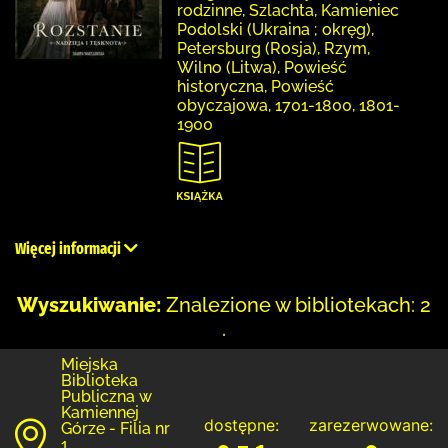
rodzinne, Szlachta, Kamieniec
Podolski (Ukraina ; okręg),
Petersburg (Rosja), Rzym,
Wilno (Litwa), Powieść
historyczna, Powieść
obyczajowa, 1701-1800, 1801-
1900
Więcej informacji
Wyszukiwanie:
Znalezione w bibliotekach: 2
.
Miejska
Biblioteka
Publiczna w
Kamiennej
dostępne:
zarezerwowane:
Górze - Filia nr
1