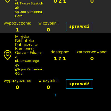
0 z 1
0
ul. Tkaczy Śląskich
26
58-400 Kamienna
Góra
wypożyczone:
w czytelni:
sprawdź
1
0
Miejska
Biblioteka
Publiczna w
Kamiennej
dostępne:
zarezerwowane:
Górze - Filia nr
2
1 z 1
0
ul. Słowackiego
40
58-400 Kamienna
Góra
wypożyczone:
w czytelni:
sprawdź
0
0
1