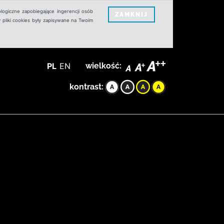
logiczne zapobiegające ingerencji osób
ZAMKNIJ
 pliki cookies były zapisywane na Twoim
PL
EN
wielkość:
kontrast: