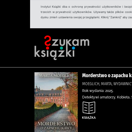
Instytut Książki dba o ochronę prywatności użytkowników i bezp
trzecich w prywatność użytkowników. Używamy także plików cookies
dysku zmień ustawienia swojej przeglądarki. Kliknij "Zamknij" aby z
Morderstwo o zapachu ka
MOEGLICH, MARTA, WYDAWNIC
Rok wydania: 2025.
Detektywi amatorzy, Kobieta,