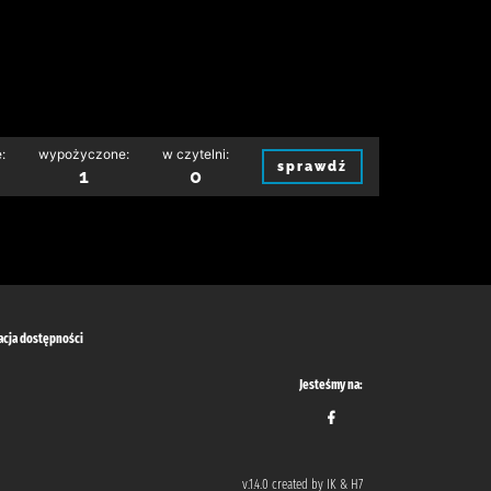
:
wypożyczone:
w czytelni:
sprawdź
1
0
acja dostępności
Jesteśmy na:
v.1.4.0 created by IK & H7