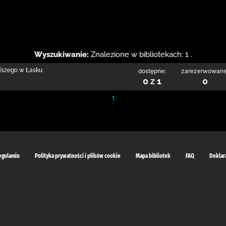
Wyszukiwanie:
Znalezione w bibliotekach: 1 .
odszego w Łasku
dostępne:
zarezerwowane
0 z 1
0
1
egulamin
Polityka prywatności i plików cookie
Mapa bibliotek
FAQ
Deklar