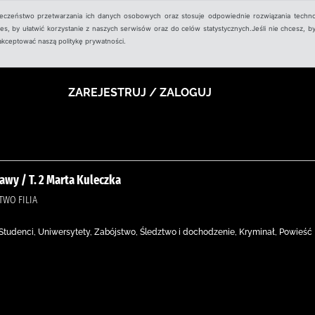
ieczeństwo przetwarzania ich danych osobowych oraz stosuje odpowiednie rozwiązania techno
, by ułatwić korzystanie z naszych serwisów oraz do celów statystycznych.Jeśli nie chcesz, by
aakceptować naszą politykę prywatności.
ZAREJESTRUJ / ZALOGUJ
wy / T. 2 Marta Kuleczka
TWO FILIA
 Studenci, Uniwersytety, Zabójstwo, Śledztwo i dochodzenie, Kryminał, Powieść