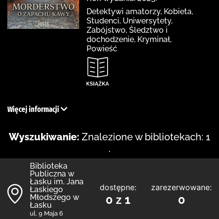
Detektywi amatorzy, Kobieta,
Studenci, Uniwersytety,
Zabójstwo, Śledztwo i
dochodzenie, Kryminał,
Powieść
Więcej informacji
Wyszukiwanie:
Znalezione w bibliotekach: 1
.
Biblioteka
Publiczna w
Łasku im. Jana
dostępne:
zarezerwowane:
Łaskiego
Młodszego w
0 z 1
0
Łasku
ul. 9 Maja 6