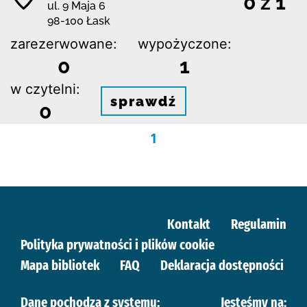
0 z 1
ul. 9 Maja 6
98-100 Łask
zarezerwowane:
wypożyczone:
0
1
w czytelni:
sprawdź
0
1
Kontakt
Regulamin
Polityka prywatności i plików cookie
Mapa bibliotek
FAQ
Deklaracja dostępności
Dane pochodzą z systemu:
Jesteśmy na: