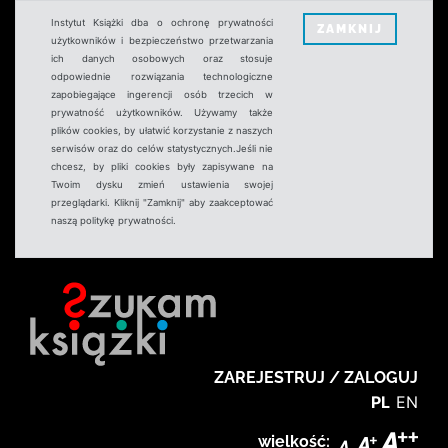
Instytut Książki dba o ochronę prywatności
ZAMKNIJ
użytkowników i bezpieczeństwo przetwarzania
ich danych osobowych oraz stosuje
odpowiednie rozwiązania technologiczne
zapobiegające ingerencji osób trzecich w
prywatność użytkowników. Używamy także
plików cookies, by ułatwić korzystanie z naszych
serwisów oraz do celów statystycznych.Jeśli nie
chcesz, by pliki cookies były zapisywane na
Twoim dysku zmień ustawienia swojej
przeglądarki. Kliknij "Zamknij" aby zaakceptować
naszą politykę prywatności.
ZAREJESTRUJ / ZALOGUJ
PL
EN
wielkość: