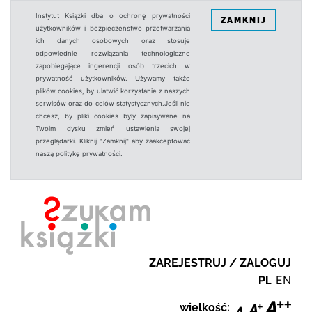
Instytut Książki dba o ochronę prywatności
ZAMKNIJ
użytkowników i bezpieczeństwo przetwarzania
ich danych osobowych oraz stosuje
odpowiednie rozwiązania technologiczne
zapobiegające ingerencji osób trzecich w
prywatność użytkowników. Używamy także
plików cookies, by ułatwić korzystanie z naszych
serwisów oraz do celów statystycznych.Jeśli nie
chcesz, by pliki cookies były zapisywane na
Twoim dysku zmień ustawienia swojej
przeglądarki. Kliknij "Zamknij" aby zaakceptować
naszą politykę prywatności.
ZAREJESTRUJ / ZALOGUJ
PL
EN
wielkość: