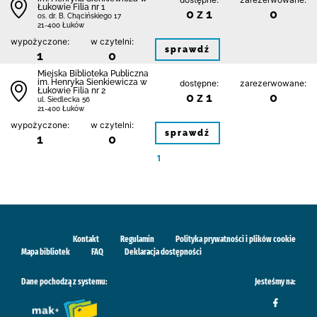
Łukowie Filia nr 1
0 z 1
0
os. dr. B. Chącińskiego 17
21-400 Łuków
wypożyczone:
w czytelni:
sprawdź
1
0
Miejska Biblioteka Publiczna
im. Henryka Sienkiewicza w
dostępne:
zarezerwowane:
Łukowie Filia nr 2
0 z 1
0
ul. Siedlecka 56
21-400 Łuków
wypożyczone:
w czytelni:
sprawdź
1
0
1
Kontakt
Regulamin
Polityka prywatności i plików cookie
Mapa bibliotek
FAQ
Deklaracja dostępności
Dane pochodzą z systemu:
Jesteśmy na: