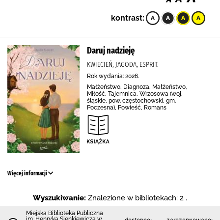
kontrast:
Daruj nadzieję
KWIECIEŃ, JAGODA, ESPRIT.
Rok wydania: 2026.
Małżeństwo, Diagnoza, Małżeństwo,
Miłość, Tajemnica, Wrzosowa (woj.
śląskie, pow. częstochowski, gm.
Poczesna), Powieść, Romans
Więcej informacji
Wyszukiwanie:
Znalezione w bibliotekach: 2 .
Miejska Biblioteka Publiczna
im. Henryka Sienkiewicza w
dostępne:
zarezerwowane: