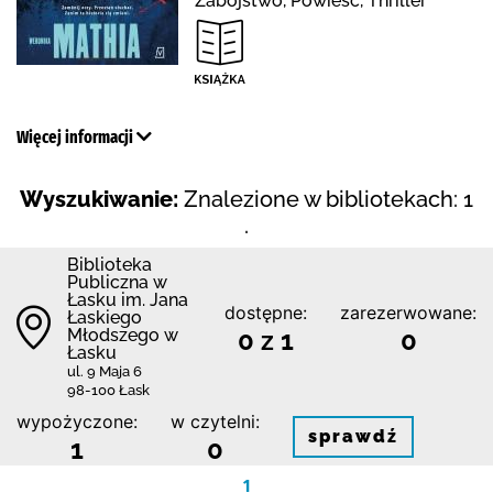
Zabójstwo, Powieść, Thriller
Więcej informacji
Wyszukiwanie:
Znalezione w bibliotekach: 1
.
Biblioteka
Publiczna w
Łasku im. Jana
dostępne:
zarezerwowane:
Łaskiego
Młodszego w
0 z 1
0
Łasku
ul. 9 Maja 6
98-100 Łask
wypożyczone:
w czytelni:
sprawdź
1
0
1