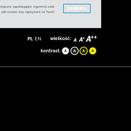
logiczne zapobiegające ingerencji osób
ZAMKNIJ
 pliki cookies były zapisywane na Twoim
PL
EN
wielkość:
kontrast: