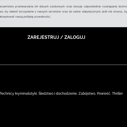
ieczeństwo przetwarzania ich danych osobowych oraz stosuje odpowiednie rozwiązania techno
, by ułatwić korzystanie z naszych serwisów oraz do celów statystycznych.Jeśli nie chcesz, by
aakceptować naszą politykę prywatności.
ZAREJESTRUJ / ZALOGUJ
Technicy kryminalistyki, Śledztwo i dochodzenie, Zabójstwo, Powieść, Thriller