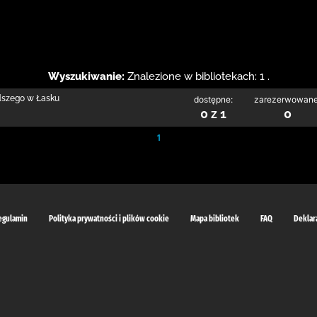
Wyszukiwanie:
Znalezione w bibliotekach: 1 .
odszego w Łasku
dostępne:
zarezerwowane
0 z 1
0
1
egulamin
Polityka prywatności i plików cookie
Mapa bibliotek
FAQ
Deklar