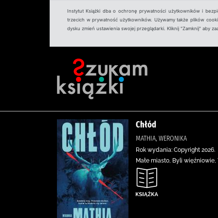
Instytut Książki dba o ochronę prywatności użytkowników i bezp
trzecich w prywatność użytkowników. Używamy także plików cookies
dysku zmień ustawienia swojej przeglądarki. Kliknij "Zamknij" aby z
Chłód
MATHIA, WERONIKA
Rok wydania: Copyright 2026.
Małe miasto, Byli więźniowie, 