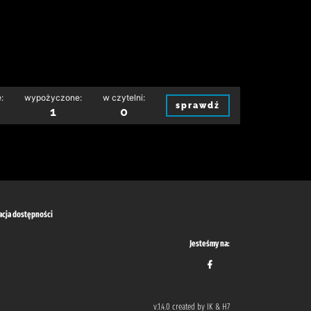
:
wypożyczone:
w czytelni:
sprawdź
1
0
acja dostępności
Jesteśmy na:
v.1.4.0 created by IK & H7