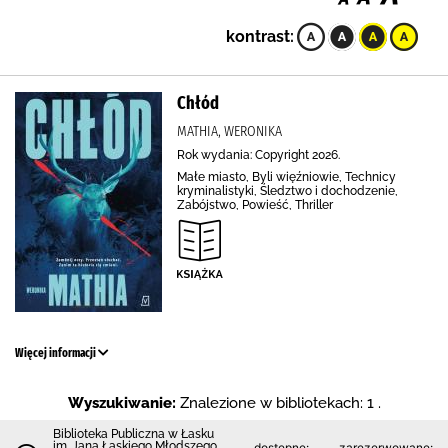
kontrast:
Chłód
MATHIA, WERONIKA
Rok wydania: Copyright 2026.
Małe miasto, Byli więźniowie, Technicy
kryminalistyki, Śledztwo i dochodzenie,
Zabójstwo, Powieść, Thriller
Więcej informacji
Wyszukiwanie:
Znalezione w bibliotekach: 1 .
Biblioteka Publiczna w Łasku
im. Jana Łaskiego Młodszego
dostępne:
zarezerwowane: