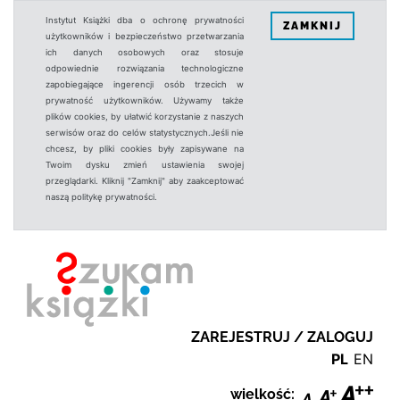
Instytut Książki dba o ochronę prywatności
ZAMKNIJ
użytkowników i bezpieczeństwo przetwarzania
ich danych osobowych oraz stosuje
odpowiednie rozwiązania technologiczne
zapobiegające ingerencji osób trzecich w
prywatność użytkowników. Używamy także
plików cookies, by ułatwić korzystanie z naszych
serwisów oraz do celów statystycznych.Jeśli nie
chcesz, by pliki cookies były zapisywane na
Twoim dysku zmień ustawienia swojej
przeglądarki. Kliknij "Zamknij" aby zaakceptować
naszą politykę prywatności.
ZAREJESTRUJ / ZALOGUJ
PL
EN
wielkość: