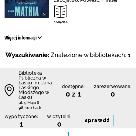
Zabójstwo, Powieść, Thriller
Więcej informacji
Wyszukiwanie:
Znalezione w bibliotekach: 1
.
Biblioteka
Publiczna w
Łasku im. Jana
dostępne:
zarezerwowane:
Łaskiego
Młodszego w
0 z 1
0
Łasku
ul. 9 Maja 6
98-100 Łask
wypożyczone:
w czytelni:
sprawdź
1
0
1