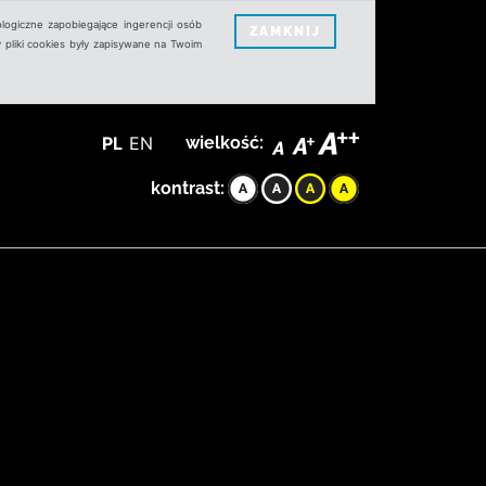
logiczne zapobiegające ingerencji osób
ZAMKNIJ
 pliki cookies były zapisywane na Twoim
PL
EN
wielkość:
kontrast: