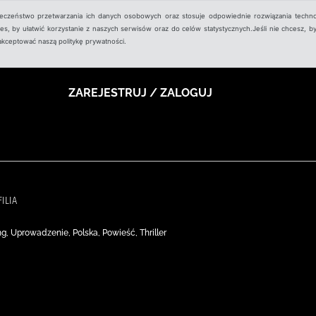
ieczeństwo przetwarzania ich danych osobowych oraz stosuje odpowiednie rozwiązania techno
, by ułatwić korzystanie z naszych serwisów oraz do celów statystycznych.Jeśli nie chcesz, by
aakceptować naszą politykę prywatności.
ZAREJESTRUJ / ZALOGUJ
ILIA
ing, Uprowadzenie, Polska, Powieść, Thriller