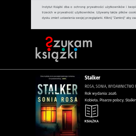
Instytut Książki dba o ochronę prywatności użytkowników i bezp
trzecich w prywatność użytkowników. Używamy także plików cookies
dysku zmień ustawienia swojej przeglądarki. Kliknij "Zamknij" aby z
Stalker
ROSA, SONIA, WYDAWNICTWO F
Rok wydania: 2026.
Kobieta, Pisarze polscy, Stalk