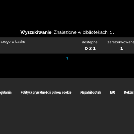
Wyszukiwanie:
Znalezione w bibliotekach: 1 .
odszego w Łasku
dostępne:
zarezerwowane
0 z 1
1
1
egulamin
Polityka prywatności i plików cookie
Mapa bibliotek
FAQ
Deklar