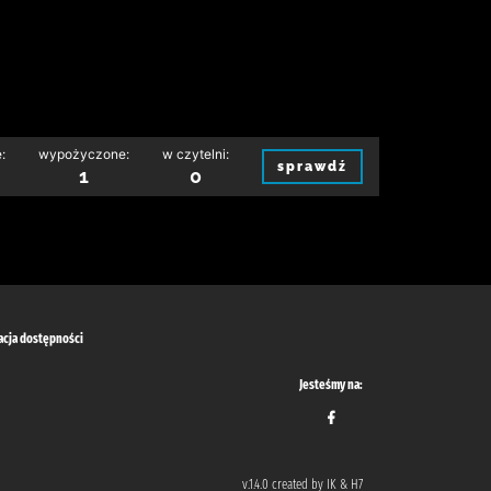
:
wypożyczone:
w czytelni:
sprawdź
1
0
acja dostępności
Jesteśmy na:
v.1.4.0 created by IK & H7