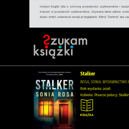
Instytut Książki dba o ochronę prywatności użytkowników i bezp
trzecich w prywatność użytkowników. Używamy także plików cookies
dysku zmień ustawienia swojej przeglądarki. Kliknij "Zamknij" aby z
Stalker
ROSA, SONIA, WYDAWNICTWO F
Rok wydania: 2026.
Kobieta, Pisarze polscy, Stalk