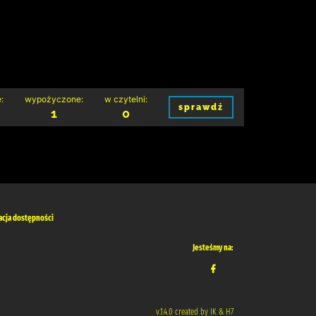
:
wypożyczone:
w czytelni:
sprawdź
1
0
acja dostępności
Jesteśmy na:
v.1.4.0 created by IK & H7