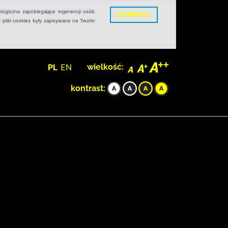
logiczne zapobiegające ingerencji osób
ZAMKNIJ
 pliki cookies były zapisywane na Twoim
PL
EN
wielkość:
kontrast: