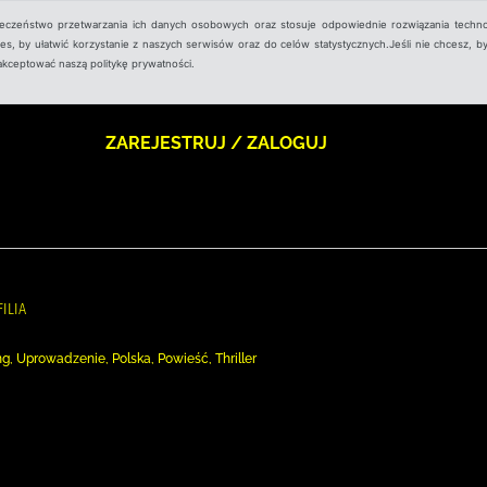
ieczeństwo przetwarzania ich danych osobowych oraz stosuje odpowiednie rozwiązania techno
, by ułatwić korzystanie z naszych serwisów oraz do celów statystycznych.Jeśli nie chcesz, by
aakceptować naszą politykę prywatności.
ZAREJESTRUJ / ZALOGUJ
ILIA
ing, Uprowadzenie, Polska, Powieść, Thriller