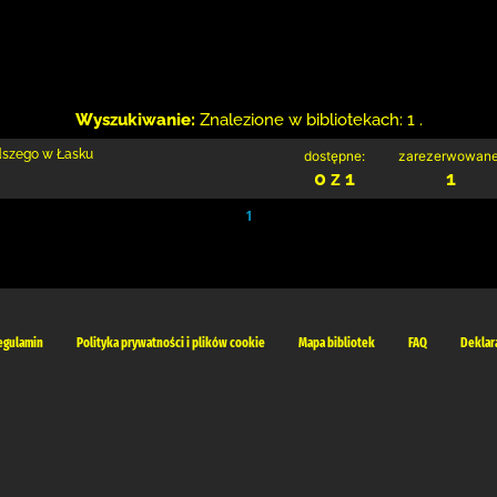
Wyszukiwanie:
Znalezione w bibliotekach: 1 .
odszego w Łasku
dostępne:
zarezerwowane
0 z 1
1
1
egulamin
Polityka prywatności i plików cookie
Mapa bibliotek
FAQ
Deklar