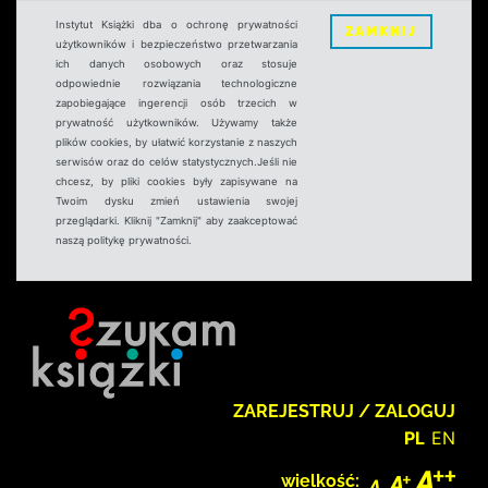
Instytut Książki dba o ochronę prywatności
ZAMKNIJ
użytkowników i bezpieczeństwo przetwarzania
ich danych osobowych oraz stosuje
odpowiednie rozwiązania technologiczne
zapobiegające ingerencji osób trzecich w
prywatność użytkowników. Używamy także
plików cookies, by ułatwić korzystanie z naszych
serwisów oraz do celów statystycznych.Jeśli nie
chcesz, by pliki cookies były zapisywane na
Twoim dysku zmień ustawienia swojej
przeglądarki. Kliknij "Zamknij" aby zaakceptować
naszą politykę prywatności.
ZAREJESTRUJ / ZALOGUJ
PL
EN
wielkość: